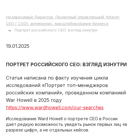
Независимый Директор, Проектный управляющий (Interim
СЕО / СОО), антикризис, масштабирование бизнеса
→
Портрет российского CEO: взгляд изнутри
19.01.2025
ПОРТРЕТ РОССИЙСКОГО СЕО: ВЗГЛЯД ИЗНУТРИ
Статья написана по факту изучения цикла
исследований «Портрет топ-менеджеров
российских компаний», проведенном компанией
War
Howell в 2025 году
https://www.wardhowell.com/our-searches
Исследование Ward Howell о портрете CEO в России
даёт редкую возможность увидеть рынок первых лиц «в
разрезе цифр», а не отдельных кейсов.