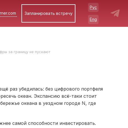
Рус
rner.com
Запланировать встречу
Eng
фры за границу не пускают
щё раз убедилась: без цифрового портфеля
ресечь океан. Экспансию всё-таки стоит
бережье океана в уездном городе N, где
жнее самой способности инвестировать.