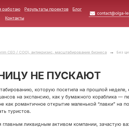
я работаю
Результаты проектов
Блог
contact@olga-le
Контакты
→
rim СЕО / СОО), антикризис, масштабирование бизнеса
Без ци
АНИЦУ НЕ ПУСКАЮТ
бированию, которую посетила на прошлой неделе, е
ансов на экспансию, как у бумажного кораблика — пе
не как романтичное открытие маленькой “лавки” на по
ть туристов.
 главным ликвидным активом компании, зачастую ва