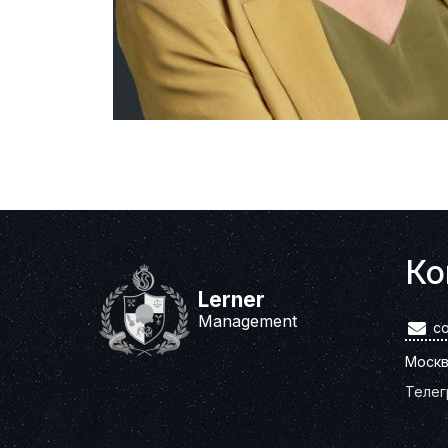
Ко
Lerner
Management
co
Москв
Телег